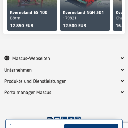
Kverneland ES 100
Kverneland NGH 301
Börm
179821
Cham
12.850 EUR
12.500 EUR
16.40
Mascus-Webseiten
Unternehmen
Produkte und Dienstleistungen
Portalmanager Mascus