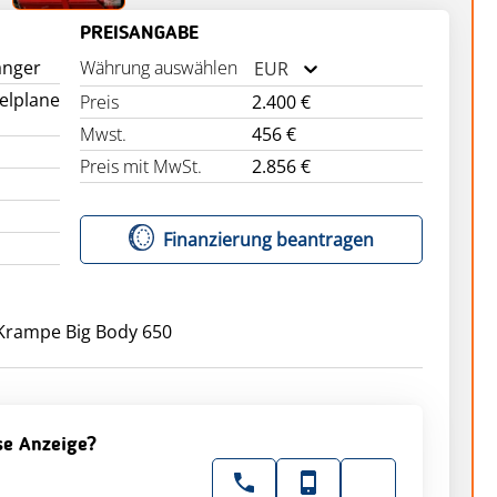
PREISANGABE
änger
Währung auswählen
EUR
elplane
Preis
2.400 €
Mwst.
456 €
Preis mit MwSt.
2.856 €
Finanzierung beantragen
Krampe Big Body 650
ese Anzeige?