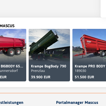
 MASCUS
Krampe BIGBODY 650 S
Krampe BogBody 790
unnersdorf
Prenzlau
189030
 EUR
39.900 EUR
51.500 EUR
stleistungen
Portalmanager Mascus