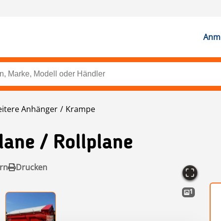
Anme
itere Anhänger
Krampe
lane / Rollplane
rn
Drucken
1