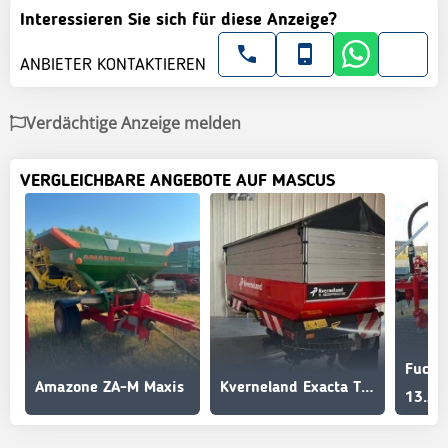
Interessieren Sie sich für diese Anzeige?
ANBIETER KONTAKTIEREN
Verdächtige Anzeige melden
VERGLEICHBARE ANGEBOTE AUF MASCUS
Amazone ZA-M Maxis
Kverneland Exacta TL GEOSPREAD iDC66
13.25