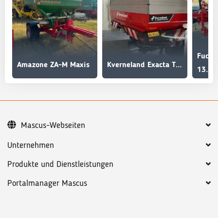
Amazone ZA-M Maxis
Kverneland Exacta TL GEOSPREAD iDC66
13.25
Mascus-Webseiten
Unternehmen
Produkte und Dienstleistungen
Portalmanager Mascus