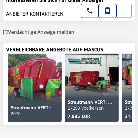
Interessieren Sie sich für diese Anzeige?
ANBIETER KONTAKTIEREN
Verdächtige Anzeige melden
VERGLEICHBARE ANGEBOTE AUF MASCUS
Strautmann VERTI MIX 2401 DOUBLE
27299 Voelkersen
27793
Strautmann VERTI-MIX 2401 DOUBLE
2070
7.985 EUR
21.48