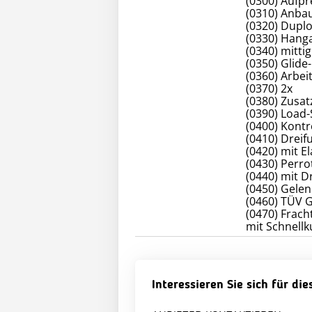
(0300) Aufpr
(0310) Anba
(0320) Dupl
(0330) Hanga
(0340) mitti
(0350) Glide-
(0360) Arbe
(0370) 2x
(0380) Zusat
(0390) Load-
(0400) Kontr
(0410) Dreif
(0420) mit El
(0430) Perro
(0440) mit D
(0450) Gele
(0460) TÜV 
(0470) Frach
Interessieren Sie sich für di