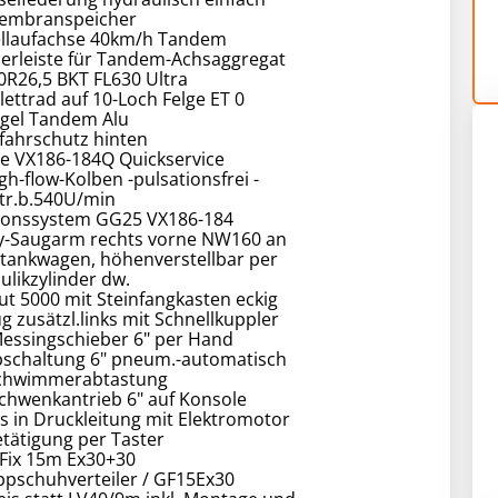
Membranspeicher
ellaufachse 40km/h Tandem
ierleiste für Tandem-Achsaggregat
0R26,5 BKT FL630 Ultra
ettrad auf 10-Loch Felge ET 0
ügel Tandem Alu
fahrschutz hinten
e VX186-184Q Quickservice
gh-flow-Kolben -pulsationsfrei -
Ltr.b.540U/min
ktionssystem GG25 VX186-184
y-Saugarm rechts vorne NW160 an
tankwagen, höhenverstellbar per
ulikzylinder dw.
ut 5000 mit Steinfangkasten eckig
g zusätzl.links mit Schnellkuppler
Messingschieber 6" per Hand
bschaltung 6" pneum.-automatisch
Schwimmerabtastung
 Schwenkantrieb 6" auf Konsole
s in Druckleitung mit Elektromotor
etätigung per Taster
-Fix 15m Ex30+30
ppschuhverteiler / GF15Ex30