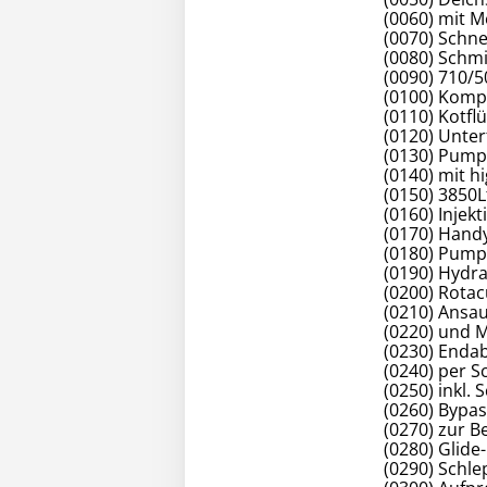
(0060) mit 
(0070) Schn
(0080) Schm
(0090) 710/5
(0100) Kompl
(0110) Kotfl
(0120) Unter
(0130) Pump
(0140) mit hi
(0150) 3850
(0160) Inje
(0170) Hand
(0180) Pump
(0190) Hydra
(0200) Rotac
(0210) Ansau
(0220) und 
(0230) Enda
(0240) per 
(0250) inkl.
(0260) Bypas
(0270) zur B
(0280) Glide
(0290) Schle