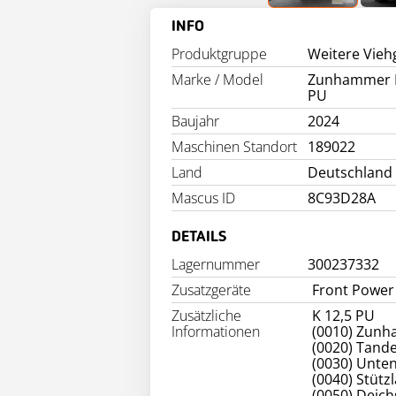
INFO
Produktgruppe
Weitere Vieh
Marke / Model
Zunhammer K
PU
Baujahr
2024
Maschinen Standort
189022
Land
Deutschland
Mascus ID
8C93D28A
DETAILS
Lagernummer
300237332
Zusatzgeräte
Front Power 
Zusätzliche
K 12,5 PU
Informationen
(0010) Zun
(0020) Tand
(0030) Unte
(0040) Stütz
(0050) Deich