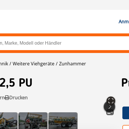
Anme
hnik
Weitere Viehgeräte
Zunhammer
2,5 PU
P
rn
Drucken
4