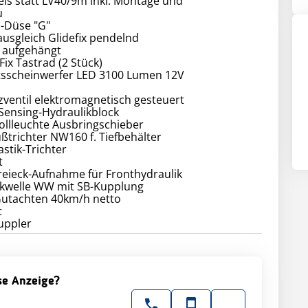
eis statt LV40/9m inkl. Montage und
u
o-Düse "G"
usgleich Glidefix pendelnd
g aufgehängt
Fix Tastrad (2 Stück)
itsscheinwerfer LED 3100 Lumen 12V
zventil elektromagnetisch gesteuert
Sensing-Hydraulikblock
ollleuchte Ausbringschieber
ußtrichter NW160 f. Tiefbehälter
astik-Trichter
t
reieck-Aufnahme für Fronthydraulik
nkwelle WW mit SB-Kupplung
Gutachten 40km/h netto
t
ese Anzeige?