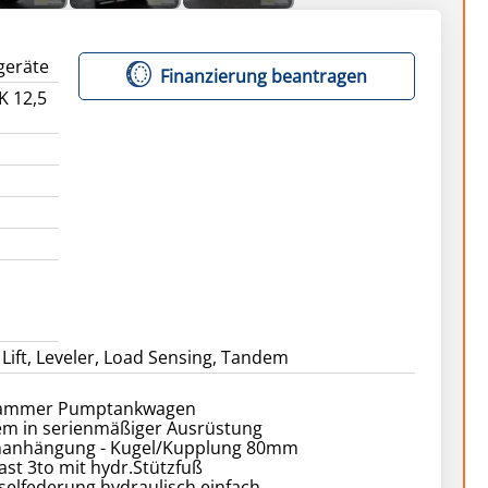
geräte
Finanzierung beantragen
 12,5
Lift, Leveler, Load Sensing, Tandem
hammer Pumptankwagen
em in serienmäßiger Ausrüstung
nanhängung - Kugel/Kupplung 80mm
last 3to mit hydr.Stützfuß
selfederung hydraulisch einfach