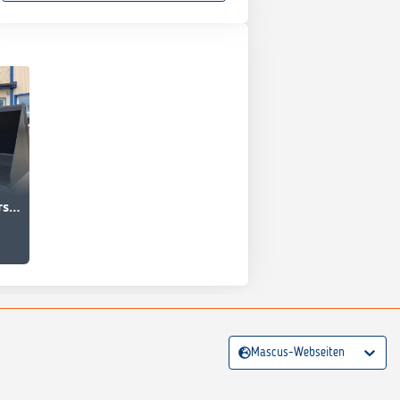
Ålö Schaufel universal 2,10 m Euro NEU
Mascus-Webseiten