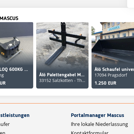
 MASCUS
Ålö Q-BLOQ 600KG ADD-ON
ng
17094 Pragsdorf
Ålö Palettengabel M 1400 EURO
33152 Salzkotten - Thüle
EUR
1.250 EUR
stleistungen
Portalmanager Mascus
äufer
Ihre lokale Niederlassung
ten
Kontaktformular