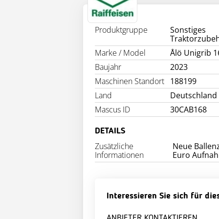
INFO
Produktgruppe
Sonstiges
Traktorzube
Marke / Model
Ålö Unigrib 1
Baujahr
2023
Maschinen Standort
188199
Land
Deutschland
Mascus ID
30CAB168
DETAILS
Zusätzliche
Neue Ballen
Informationen
Interessieren Sie sich für di
ANBIETER KONTAKTIEREN