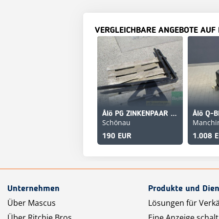
VERGLEICHBARE ANGEBOTE AUF
Ålö PG ZINKENPAAR L=1220 1600KG
Schönau
Manchi
190 EUR
1.008 
Unternehmen
Produkte und Dien
Über Mascus
Lösungen für Verk
Über Ritchie Bros.
Eine Anzeige schal