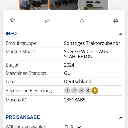
INFO
Produktgruppe
Sonstiges Traktorzubehör
Marke / Model
Suer GEWICHTE AUS
STAHLBETON
Baujahr
2024
Maschinen Standort
GU
Land
Deutschland
Allgemeine Bewertung
1
2
3
4
5
Mascus ID
23E1BAB5
PREISANGABE
Währung auswählen
EUR