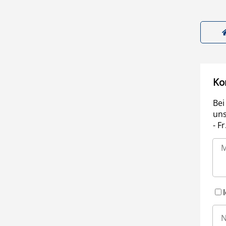
Ko
Bei
uns
- F