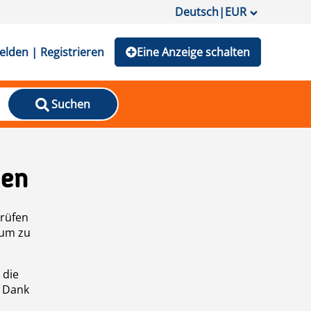
Deutsch
|
EUR
lden | Registrieren
Eine Anzeige schalten
Suchen
den
prüfen
 um zu
 die
n Dank