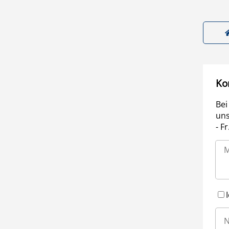
Ko
Bei
uns
- F