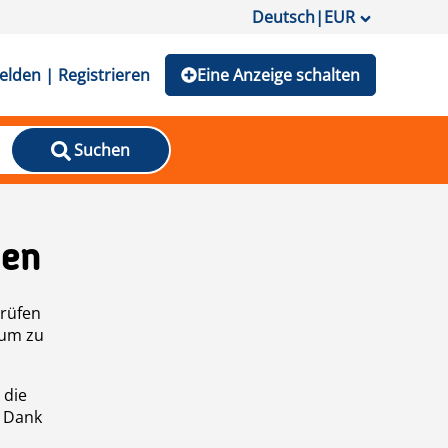
Deutsch
|
EUR
lden | Registrieren
Eine Anzeige schalten
Suchen
den
prüfen
 um zu
 die
n Dank