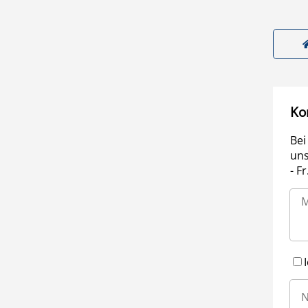
Ko
Bei
uns
- F