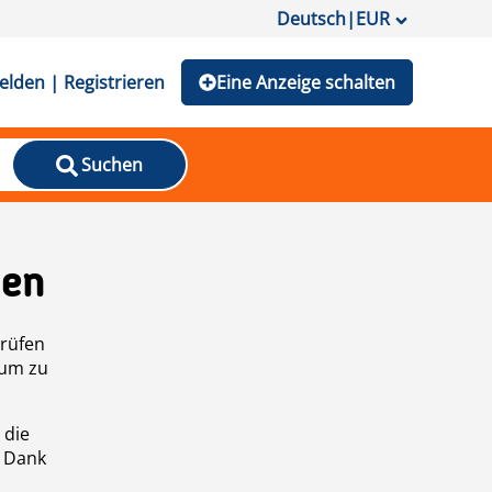
Deutsch
|
EUR
lden | Registrieren
Eine Anzeige schalten
Suchen
den
prüfen
 um zu
 die
n Dank