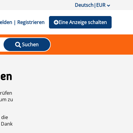
Deutsch
|
EUR
lden | Registrieren
Eine Anzeige schalten
Suchen
den
prüfen
 um zu
 die
n Dank