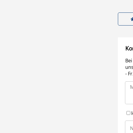
Ko
Bei
uns
- F