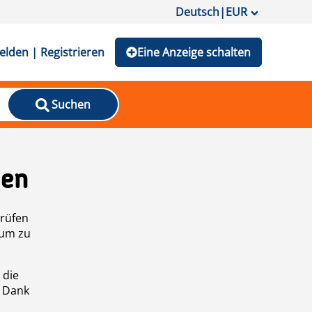
Deutsch
|
EUR
lden | Registrieren
Eine Anzeige schalten
Suchen
den
prüfen
 um zu
 die
n Dank