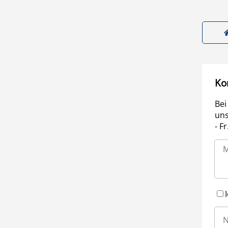
Ko
Bei
uns
- F