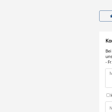
Ko
Bei
uns
- F