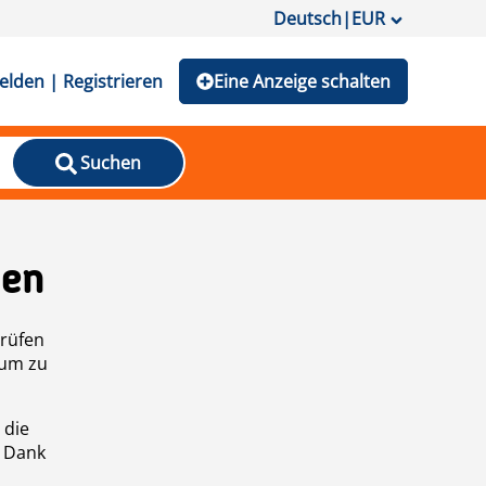
Deutsch
|
EUR
lden | Registrieren
Eine Anzeige schalten
Suchen
den
prüfen
 um zu
 die
n Dank