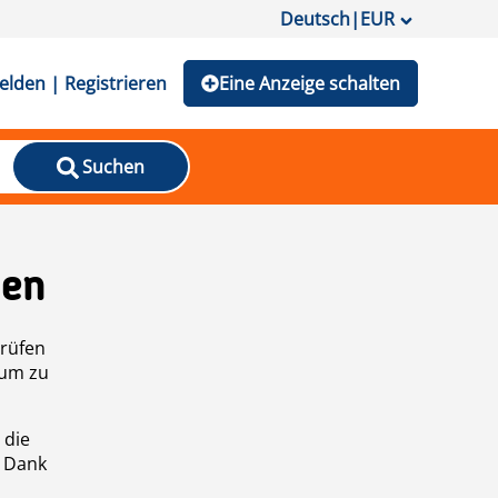
Deutsch
|
EUR
lden | Registrieren
Eine Anzeige schalten
Suchen
den
prüfen
 um zu
 die
n Dank