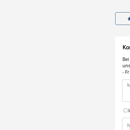
Ko
Bei
uns
- F