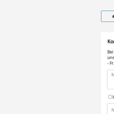
Ko
Bei
uns
- F