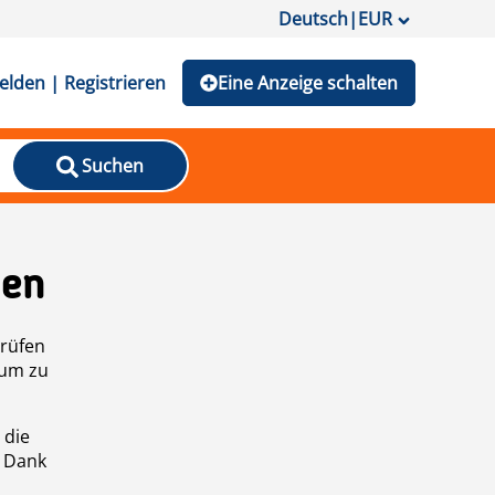
Deutsch
|
EUR
lden | Registrieren
Eine Anzeige schalten
Suchen
den
prüfen
 um zu
 die
n Dank