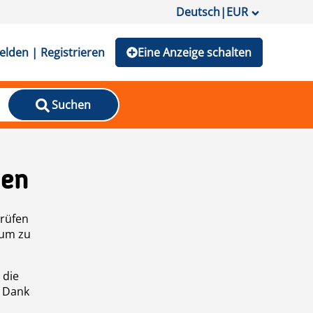
Deutsch
|
EUR
lden | Registrieren
Eine Anzeige schalten
Suchen
den
prüfen
 um zu
 die
n Dank