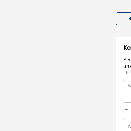
Ko
Bei
uns
- F