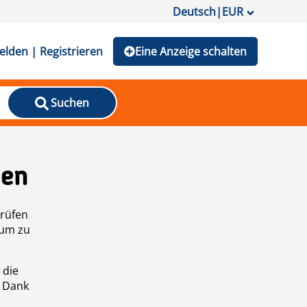
Deutsch
|
EUR
lden | Registrieren
Eine Anzeige schalten
Suchen
den
prüfen
 um zu
 die
n Dank