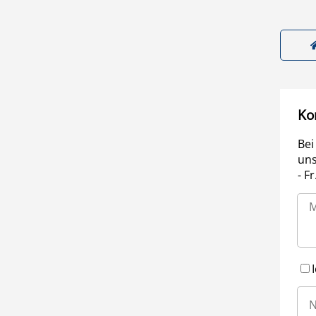
Ko
Bei
uns
- F