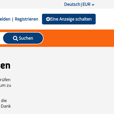
Deutsch
|
EUR
lden | Registrieren
Eine Anzeige schalten
Suchen
den
prüfen
 um zu
 die
n Dank