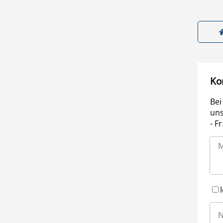
Ko
Bei
uns
- F