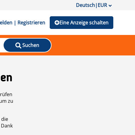
Deutsch
|
EUR
lden | Registrieren
Eine Anzeige schalten
Suchen
den
prüfen
 um zu
 die
n Dank