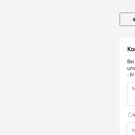
Ko
Bei
uns
- F