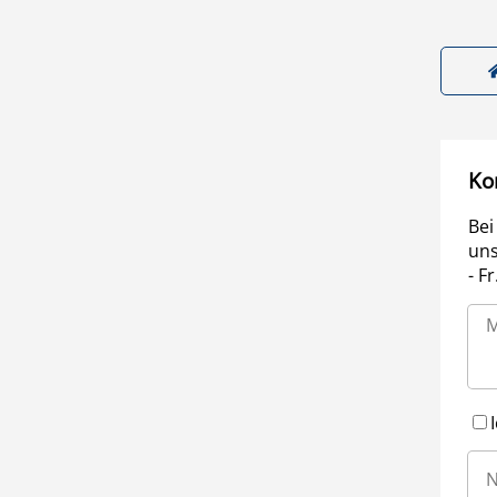
Ko
Bei
uns
- F