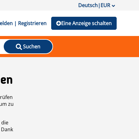
Deutsch
|
EUR
lden | Registrieren
Eine Anzeige schalten
Suchen
den
prüfen
 um zu
 die
n Dank