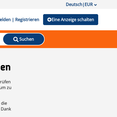
Deutsch
|
EUR
lden | Registrieren
Eine Anzeige schalten
Suchen
den
prüfen
 um zu
 die
n Dank