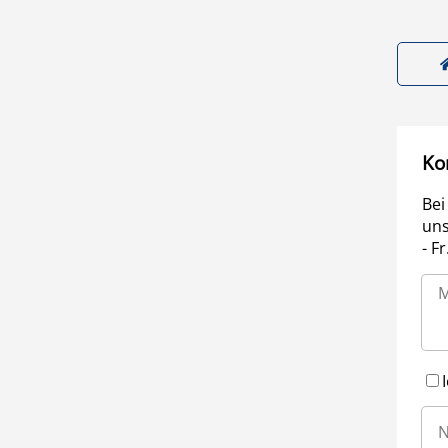
Ko
Bei
uns
- F