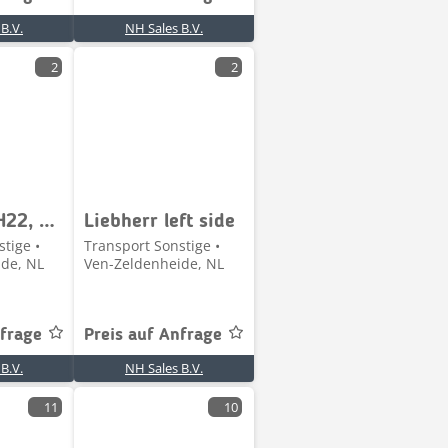
B.V.
NH Sales B.V.
2
2
Liebherr LH22, LH24, LH26
Liebherr left side
tige •
Transport Sonstige •
de, NL
Ven-Zeldenheide, NL
nfrage
Preis auf Anfrage
B.V.
NH Sales B.V.
11
10