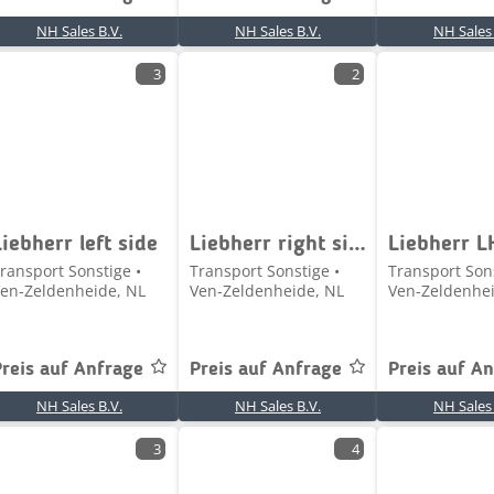
NH Sales B.V.
NH Sales B.V.
NH Sales 
3
2
Liebherr left side
Liebherr right side
ransport Sonstige •
Transport Sonstige •
Transport Sons
en-Zeldenheide, NL
Ven-Zeldenheide, NL
Ven-Zeldenhei
Preis auf Anfrage
Preis auf Anfrage
Preis auf A
NH Sales B.V.
NH Sales B.V.
NH Sales 
3
4