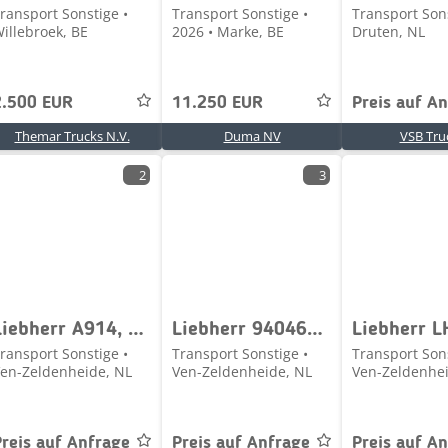
ransport Sonstige •
Transport Sonstige •
Transport Sons
illebroek, BE
2026 • Marke, BE
Druten, NL
2.500 EUR
11.250 EUR
Preis auf A
Themar Trucks N.V.
Duma NV
VSB Tru
2
3
Liebherr A914, A916, A918, A920, A922, LH22, LH24, LH26
Liebherr 94046906
ransport Sonstige •
Transport Sonstige •
Transport Sons
en-Zeldenheide, NL
Ven-Zeldenheide, NL
Ven-Zeldenhei
Preis auf Anfrage
Preis auf Anfrage
Preis auf A