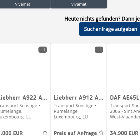
Vivamat
Vivamat
Heute nichts gefunden? Dann jet
Suchanfrage aufgeben
1
1
Liebherr A922 A932 -
Liebherr A912 A914 A924
DAF AE45L
ransport Sonstige •
Transport Sonstige •
Transport Sons
umelange,
Rumelange,
2006 • Sint An
uxembourg, LU
Luxembourg, LU
West-Vlaander
2.000 EUR
Preis auf Anfrage
34.900 EUR