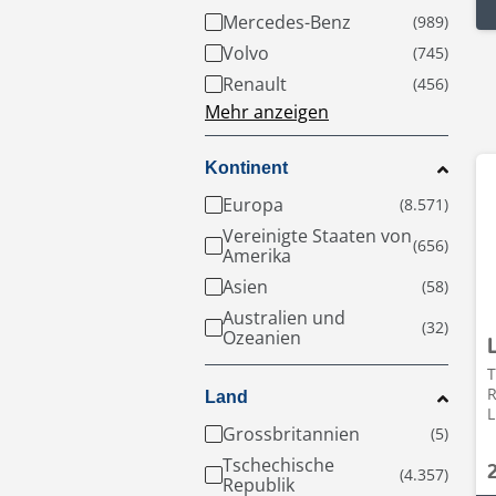
Mercedes-Benz
Volvo
Renault
Mehr anzeigen
Kontinent
Europa
Vereinigte Staaten von
Amerika
Asien
Australien und
Ozeanien
T
R
Land
L
Grossbritannien
Tschechische
Republik