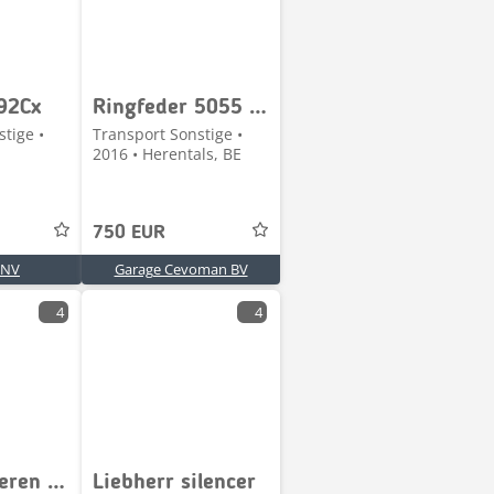
92Cx
Ringfeder 5055 Trekhaak Pen 50mm Automatische Rock
tige •
Transport Sonstige •
2016 • Herentals, BE
750 EUR
 NV
Garage Cevoman BV
4
4
Scania Lederen stoel passagier
Liebherr silencer