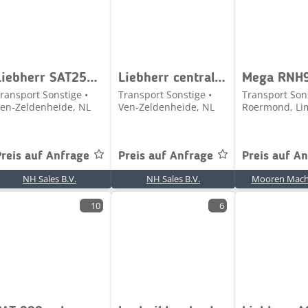
Liebherr SAT250/287 90214866
Liebherr central lubrication system
ransport Sonstige •
Transport Sonstige •
Transport Sons
en-Zeldenheide, NL
Ven-Zeldenheide, NL
Roermond, Li
Preis auf Anfrage
Preis auf Anfrage
Preis auf A
NH Sales B.V.
NH Sales B.V.
Mooren Machi
10
6