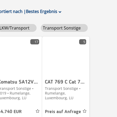
ortiert nach
|
Bestes Ergebnis
LKW/Transport
Transport Sonstige
17
5
Komatsu SA12V140
CAT 769 C Cat 771D and Cat 773B pour piece / for p
ransport Sonstige •
Transport Sonstige •
019 • Rumelange,
Rumelange,
uxembourg, LU
Luxembourg, LU
44.740 EUR
Preis auf Anfrage