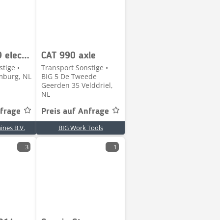
Mega RNH9 electrische wagen
CAT 990 axle
tige •
Transport Sonstige •
mburg, NL
BIG 5 De Tweede
Geerden 35 Velddriel,
NL
nfrage
Preis auf Anfrage
nes B.V.
BIG Work Tools
3
1