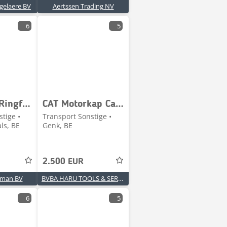
gelaere BV
Aertssen Trading NV
6
5
Rockinger Ringfeder 4040/G145 500G6
CAT Motorkap Caterpillar 730 Dumper
tige •
Transport Sonstige •
ls, BE
Genk, BE
2.500 EUR
oman BV
BVBA HARU TOOLS & SERVICES
6
5