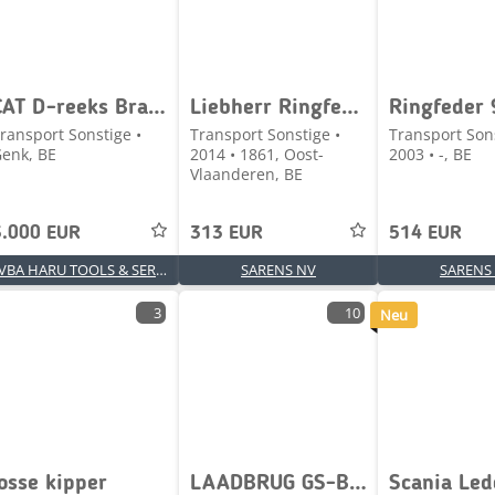
CAT D-reeks Brandstofpomp
Liebherr Ringfeder 4040
Ringfeder 
ransport Sonstige •
Transport Sonstige •
Transport Sons
enk, BE
2014 • 1861, Oost-
2003 • -, BE
Vlaanderen, BE
3.000 EUR
313 EUR
514 EUR
BVBA HARU TOOLS & SERVICES
SARENS NV
SARENS
3
10
Neu
losse kipper
LAADBRUG GS-BM12T