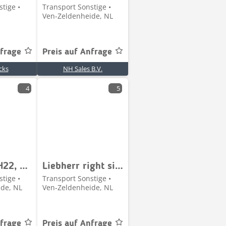
tige •
Transport Sonstige •
Ven-Zeldenheide, NL
nfrage
Preis auf Anfrage
cks
NH Sales B.V.
4
5
Liebherr LH22, LH24, LH26
Liebherr right side
tige •
Transport Sonstige •
de, NL
Ven-Zeldenheide, NL
nfrage
Preis auf Anfrage