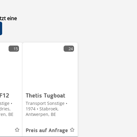
zt eine
15
24
F12
Thetis Tugboat
tige •
Transport Sonstige •
dries,
1974 • Stabroek,
en, BE
Antwerpen, BE
Preis auf Anfrage