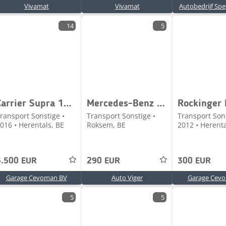
Vivamat
Vivamat
Autobedrijf Spe
14
5
Carrier Supra 1250 Mt Complete with box
Mercedes-Benz Dakhemels model 906/907/910 voor Mercedes-Benz Spr
ransport Sonstige •
Transport Sonstige •
Transport Sons
016 • Herentals, BE
Roksem, BE
2012 • Herenta
5.500 EUR
290 EUR
300 EUR
Garage Cevoman BV
Auto Viger
Garage Cev
5
5