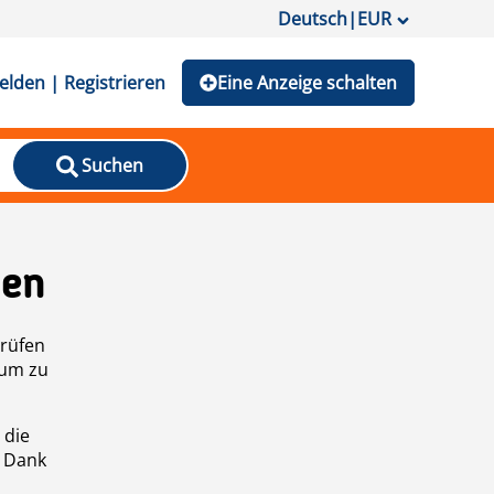
Deutsch
|
EUR
lden | Registrieren
Eine Anzeige schalten
Suchen
den
prüfen
 um zu
 die
n Dank