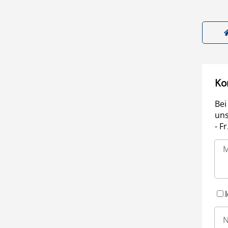
Ko
Bei
uns
- F