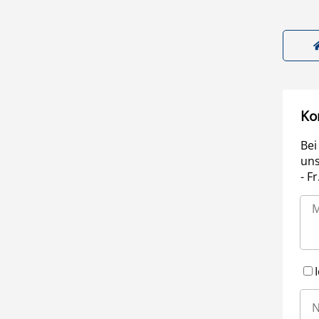
Ko
Bei
uns
- F