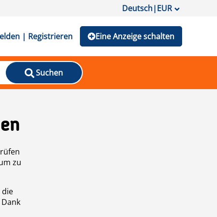
Deutsch
|
EUR
lden | Registrieren
Eine Anzeige schalten
Suchen
den
prüfen
 um zu
 die
n Dank