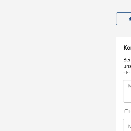
Ko
Bei
uns
- F