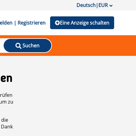
Deutsch
|
EUR
lden | Registrieren
Eine Anzeige schalten
Suchen
den
prüfen
 um zu
 die
n Dank