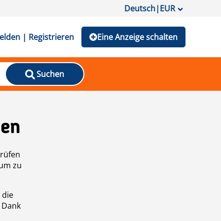
Deutsch
|
EUR
lden | Registrieren
Eine Anzeige schalten
Suchen
den
prüfen
 um zu
 die
n Dank