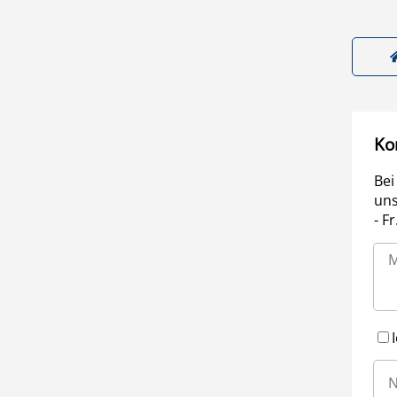
Ko
Bei
uns
- F