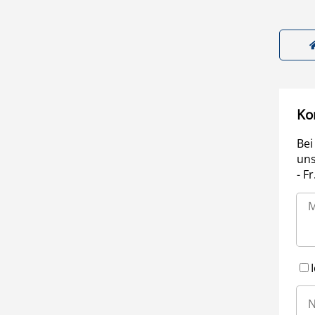
Ko
Bei
uns
- F