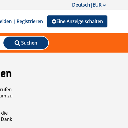
Deutsch
|
EUR
lden | Registrieren
Eine Anzeige schalten
Suchen
den
prüfen
 um zu
 die
n Dank