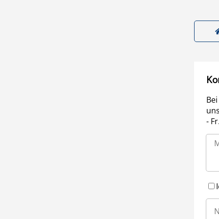
Ko
Bei
uns
- F