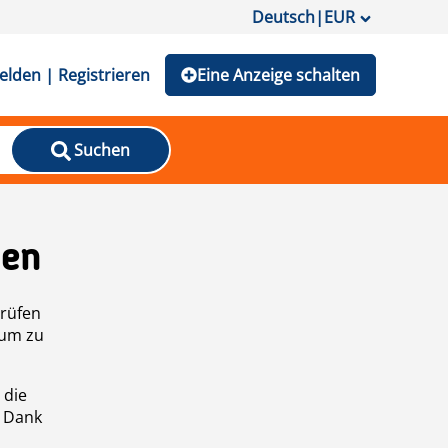
Deutsch
|
EUR
lden | Registrieren
Eine Anzeige schalten
Suchen
den
prüfen
 um zu
 die
n Dank