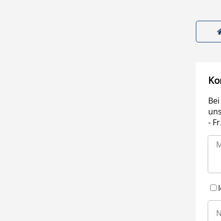
Ko
Bei
uns
- F