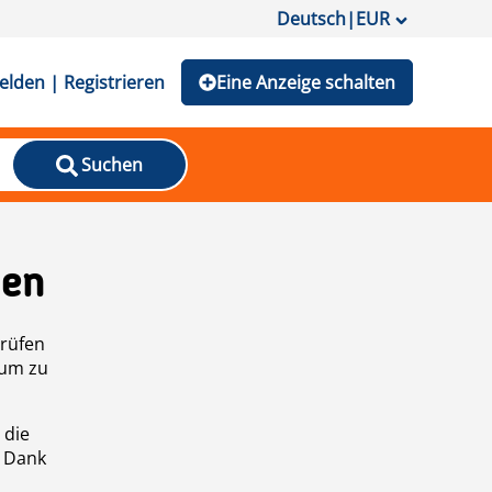
Deutsch
|
EUR
lden | Registrieren
Eine Anzeige schalten
Suchen
den
prüfen
 um zu
 die
n Dank