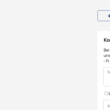
Ko
Bei
uns
- F