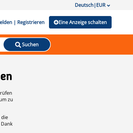
Deutsch
|
EUR
lden | Registrieren
Eine Anzeige schalten
Suchen
den
prüfen
 um zu
 die
n Dank