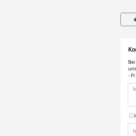
Ko
Bei
uns
- F