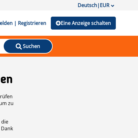
Deutsch
|
EUR
lden | Registrieren
Eine Anzeige schalten
Suchen
den
prüfen
 um zu
 die
n Dank