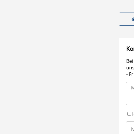
Ko
Bei
uns
- F