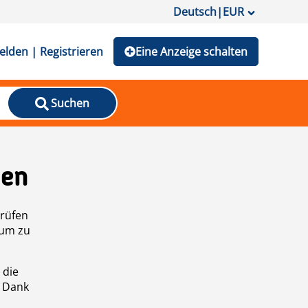
Deutsch
|
EUR
lden | Registrieren
Eine Anzeige schalten
Suchen
den
prüfen
 um zu
 die
n Dank