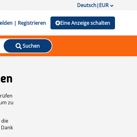
Deutsch
|
EUR
lden | Registrieren
Eine Anzeige schalten
Suchen
den
prüfen
 um zu
 die
n Dank