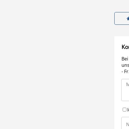
Ko
Bei
uns
- F