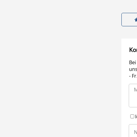
Ko
Bei
uns
- F