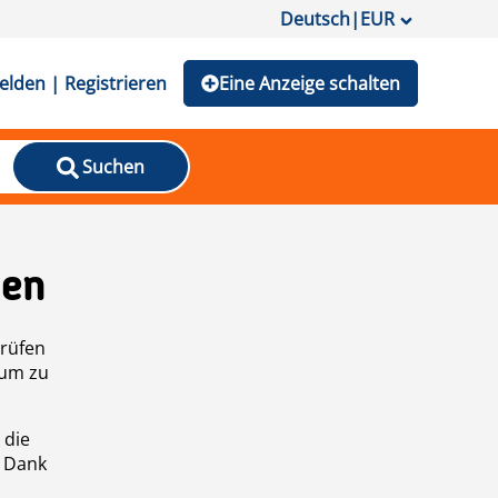
Deutsch
|
EUR
lden | Registrieren
Eine Anzeige schalten
Suchen
den
prüfen
 um zu
 die
n Dank