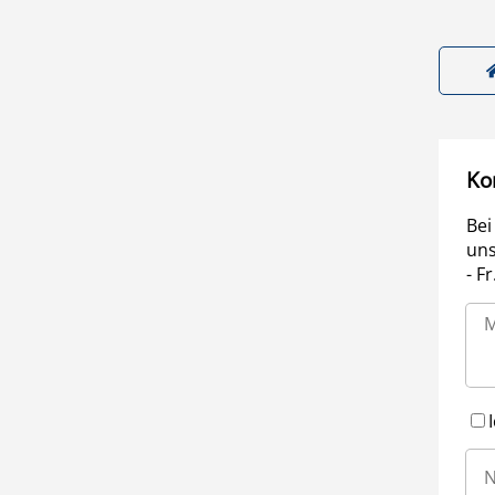
Ko
Bei
uns
- F