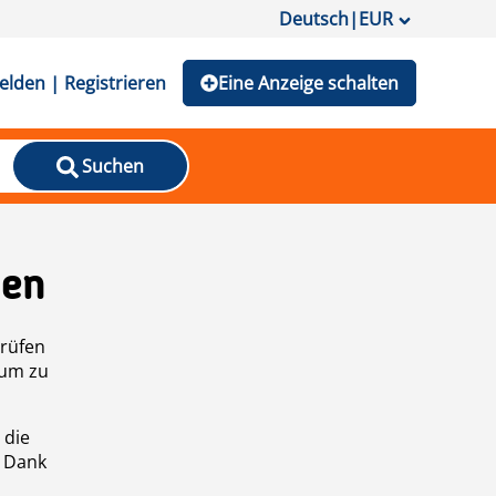
Deutsch
|
EUR
lden | Registrieren
Eine Anzeige schalten
Suchen
den
prüfen
 um zu
 die
n Dank