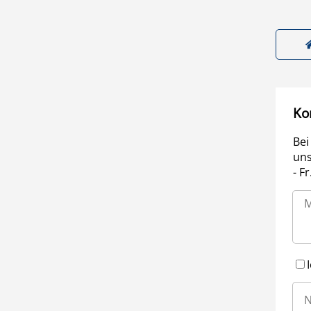
Ko
Bei
uns
- F