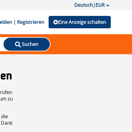
Deutsch
|
EUR
lden | Registrieren
Eine Anzeige schalten
Suchen
den
prüfen
 um zu
 die
n Dank