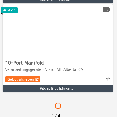
7
Auktion
10-Port Manifold
Verarbeitungsgeräte • Nisku, AB, Alberta, CA
Gebot abgeben
Ritchie Bros Edmonton
1
/
4