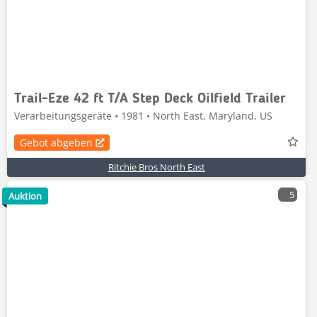
Trail-Eze 42 ft T/A Step Deck Oilfield Trailer
Verarbeitungsgeräte • 1981 • North East, Maryland, US
Gebot abgeben
Ritchie Bros North East
5
Auktion