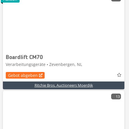
Boardlift CM70
Verarbeitungsgeräte • Zevenbergen, NL
Gebot abgeben
Ritchie Bros. Auctioneers Moerdijk
13