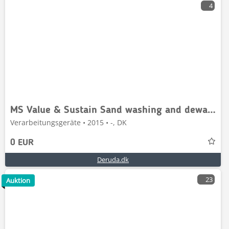
4
MS Value & Sustain Sand washing and dewatering/ su
Verarbeitungsgeräte • 2015 • -, DK
0 EUR
Deruda.dk
23
Auktion