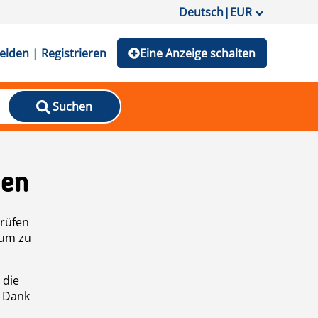
Deutsch
|
EUR
lden | Registrieren
Eine Anzeige schalten
Suchen
den
prüfen
 um zu
 die
n Dank