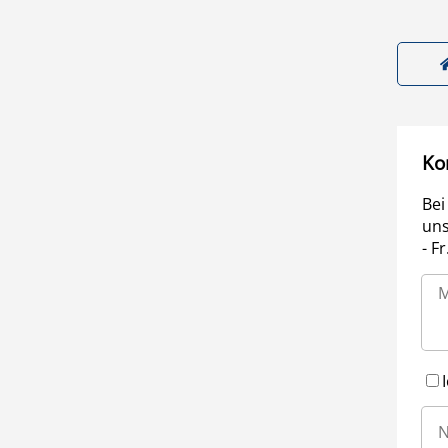
Ko
Bei
uns
- F