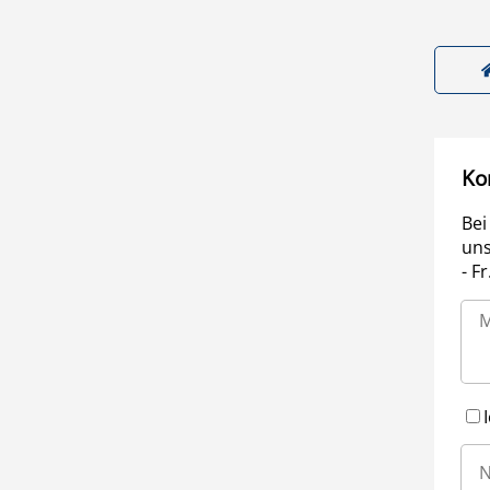
Ko
Bei
uns
- F