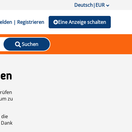
Deutsch
|
EUR
lden | Registrieren
Eine Anzeige schalten
Suchen
den
prüfen
 um zu
 die
n Dank