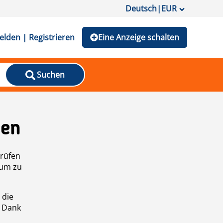
Deutsch
|
EUR
lden | Registrieren
Eine Anzeige schalten
Suchen
den
prüfen
 um zu
 die
n Dank