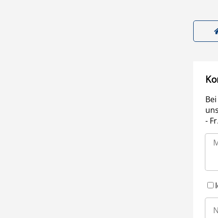
Ko
Bei
uns
- F