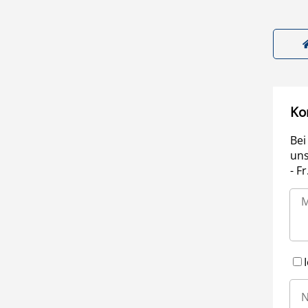
Ko
Bei
uns
- F