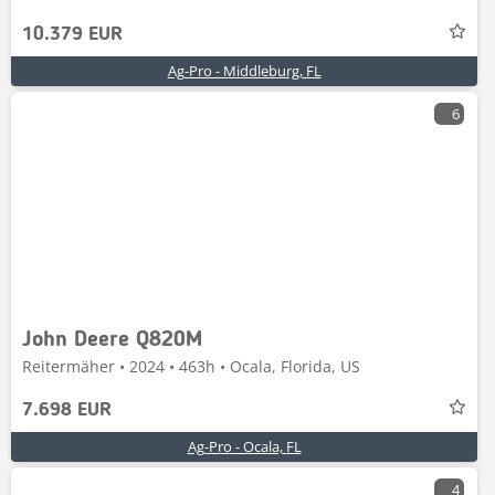
10.379 EUR
Ag-Pro - Middleburg, FL
6
John Deere Q820M
Reitermäher • 2024 • 463h • Ocala, Florida, US
7.698 EUR
Ag-Pro - Ocala, FL
4