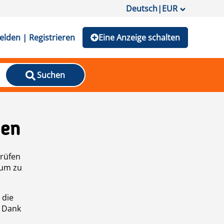
Deutsch
|
EUR
lden | Registrieren
Eine Anzeige schalten
Suchen
den
prüfen
 um zu
 die
n Dank