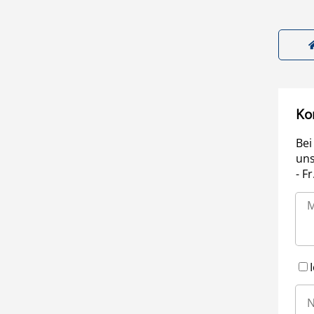
Ko
Bei
uns
- F