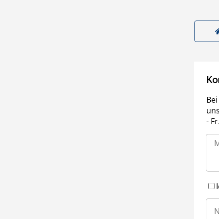
Ko
Bei
uns
- F