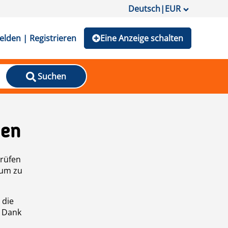
Deutsch
|
EUR
lden | Registrieren
Eine Anzeige schalten
Suchen
den
prüfen
 um zu
 die
n Dank