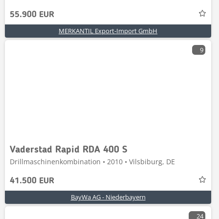
55.900 EUR
MERKANTIL Export-Import GmbH
9
Vaderstad Rapid RDA 400 S
Drillmaschinenkombination • 2010 • Vilsbiburg, DE
41.500 EUR
BayWa AG - Niederbayern
24