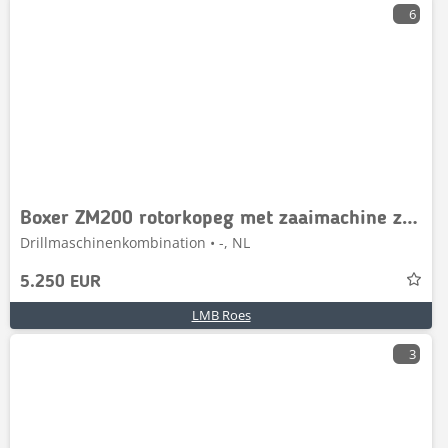
6
Boxer ZM200 rotorkopeg met zaaimachine zaaicombinatie
Drillmaschinenkombination • -, NL
5.250 EUR
LMB Roes
3