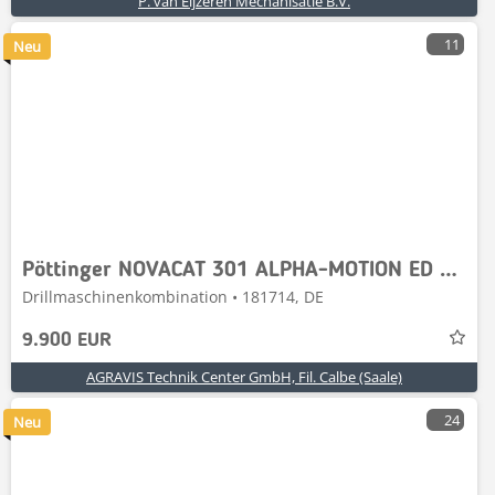
P. van Eijzeren Mechanisatie B.V.
11
Neu
Pöttinger NOVACAT 301 ALPHA-MOTION ED PRO
Drillmaschinenkombination • 181714, DE
9.900 EUR
AGRAVIS Technik Center GmbH, Fil. Calbe (Saale)
24
Neu