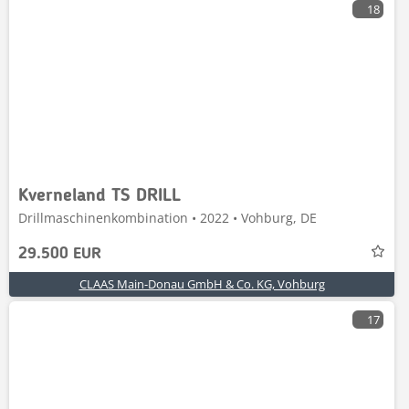
18
Kverneland TS DRILL
Drillmaschinenkombination • 2022 • Vohburg, DE
29.500 EUR
CLAAS Main-Donau GmbH & Co. KG, Vohburg
17