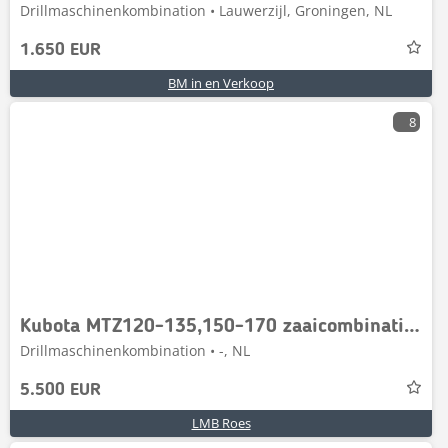
Drillmaschinenkombination • Lauwerzijl, Groningen, NL
1.650 EUR
BM in en Verkoop
8
Kubota MTZ120-135,150-170 zaaicombinatie rotorkopeg zaa
Drillmaschinenkombination • -, NL
5.500 EUR
LMB Roes