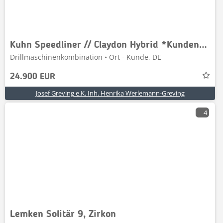
Kuhn Speedliner // Claydon Hybrid *Kundenauftrag*
Drillmaschinenkombination • Ort - Kunde, DE
24.900 EUR
Josef Greving e.K. Inh. Henrika Werlemann-Greving
4
Lemken Solitär 9, Zirkon