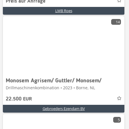
Preis auf Anfrage
LMB Roes
14
Monosem Agrisem/ Guttler/ Monosem/
Drillmaschinenkombination • 2023 • Borne, NL
22.500 EUR
Gebroeders Ezendam BV
5