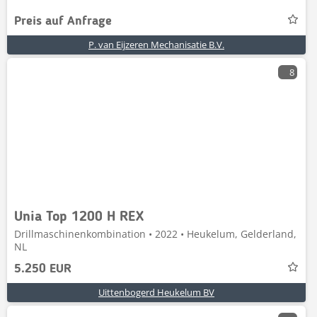
Preis auf Anfrage
P. van Eijzeren Mechanisatie B.V.
8
Unia Top 1200 H REX
Drillmaschinenkombination • 2022 • Heukelum, Gelderland,
NL
5.250 EUR
Uittenbogerd Heukelum BV