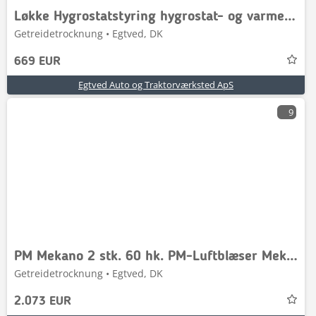
Løkke Hygrostatstyring hygrostat- og varmestyring
Getreidetrocknung • Egtved, DK
669 EUR
Egtved Auto og Traktorværksted ApS
9
PM Mekano 2 stk. 60 hk. PM-Luftblæser Mekano type LC
Getreidetrocknung • Egtved, DK
2.073 EUR