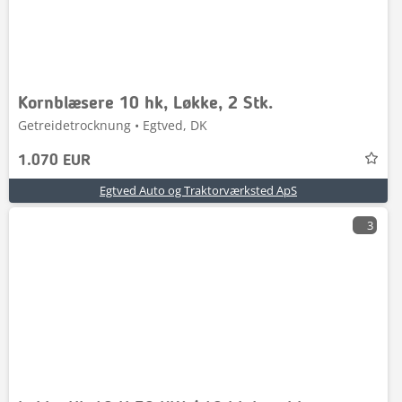
Kornblæsere 10 hk, Løkke, 2 Stk.
Getreidetrocknung • Egtved, DK
1.070 EUR
Egtved Auto og Traktorværksted ApS
3