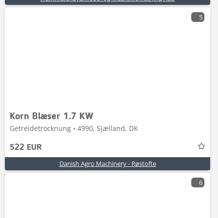
5
Korn Blæser 1.7 KW
Getreidetrocknung • 4990, Sjælland, DK
522 EUR
Danish Agro Machinery - Røstofte
6