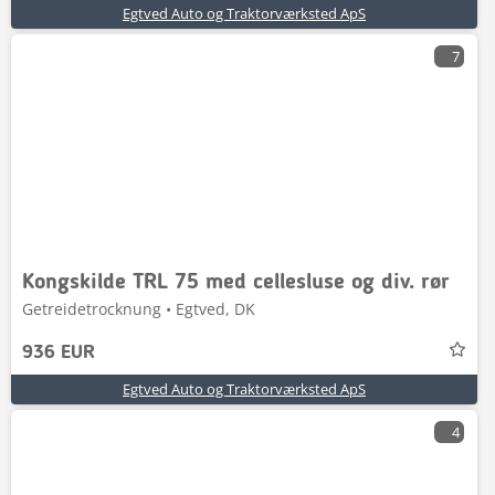
Egtved Auto og Traktorværksted ApS
7
Kongskilde TRL 75 med cellesluse og div. rør
Getreidetrocknung • Egtved, DK
936 EUR
Egtved Auto og Traktorværksted ApS
4