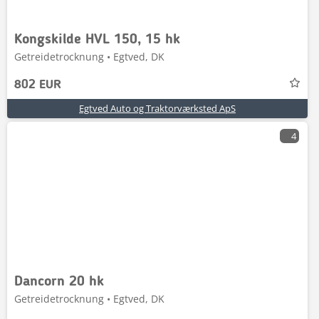
Kongskilde HVL 150, 15 hk
Getreidetrocknung • Egtved, DK
802 EUR
Egtved Auto og Traktorværksted ApS
4
Dancorn 20 hk
Getreidetrocknung • Egtved, DK