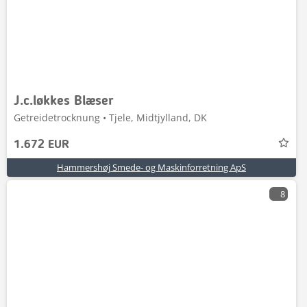
J.c.løkkes Blæser
Getreidetrocknung • Tjele, Midtjylland, DK
1.672 EUR
Hammershøj Smede- og Maskinforretning ApS
8