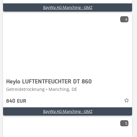
BayWa AG Manching - GMZ
4
Heylo LUFTENTFEUCHTER DT 860
Getreidetrocknung • Manching, DE
840 EUR
BayWa AG Manching - GMZ
5