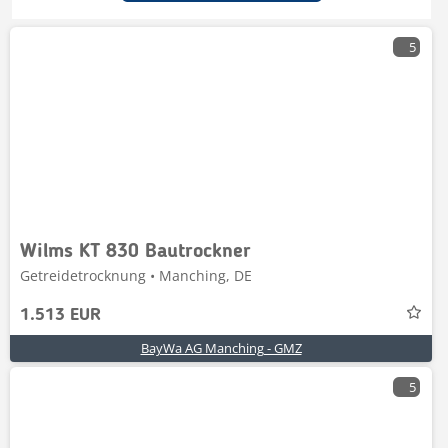
5
Wilms KT 830 Bautrockner
Getreidetrocknung • Manching, DE
1.513 EUR
BayWa AG Manching - GMZ
5