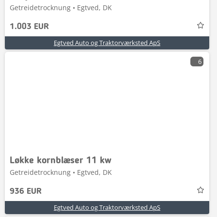
Getreidetrocknung • Egtved, DK
1.003 EUR
Egtved Auto og Traktorværksted ApS
6
Løkke kornblæser 11 kw
Getreidetrocknung • Egtved, DK
936 EUR
Egtved Auto og Traktorværksted ApS