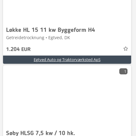
Løkke HL 15 11 kw Byggeform H4
Getreidetrocknung • Egtved, DK
1.204 EUR
Egtved Auto og Traktorværksted ApS
1
Søby HLSG 7,5 kw / 10 hk.