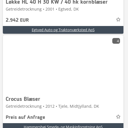
Løkke HL 40 H 30 KW / 40 hk kornblæser
Getreidetrocknung • 2001 • Egtved, DK
2.942 EUR
Egtved Auto og Traktorværksted ApS
4
Crocus Blæser
Getreidetrocknung • 2012 • Tjele, Midtjylland, DK
Preis auf Anfrage
Hammershøj Smede- og Maskinforretning ApS