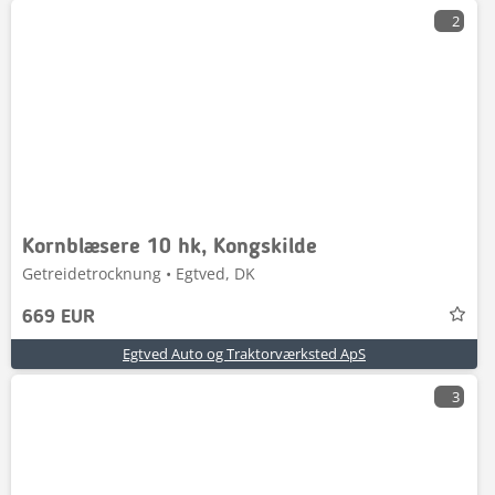
2
Kornblæsere 10 hk, Kongskilde
Getreidetrocknung • Egtved, DK
669 EUR
Egtved Auto og Traktorværksted ApS
3