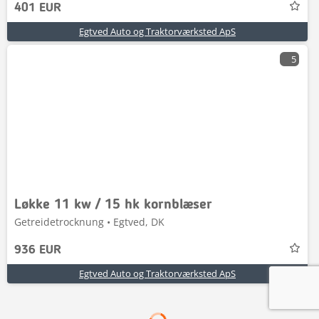
401 EUR
Egtved Auto og Traktorværksted ApS
5
Løkke 11 kw / 15 hk kornblæser
Getreidetrocknung • Egtved, DK
936 EUR
Egtved Auto og Traktorværksted ApS