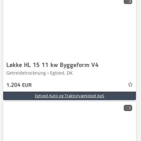
3
Løkke HL 15 11 kw Byggeform V4
Getreidetrocknung • Egtved, DK
1.204 EUR
Egtved Auto og Traktorværksted ApS
1