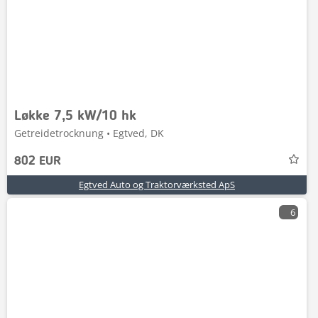
Løkke 7,5 kW/10 hk
Getreidetrocknung • Egtved, DK
802 EUR
Egtved Auto og Traktorværksted ApS
6