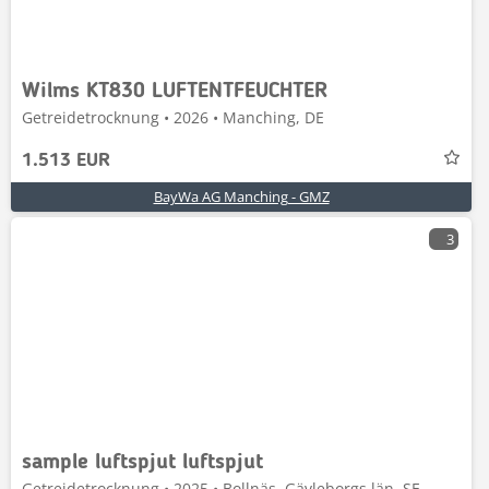
Wilms KT830 LUFTENTFEUCHTER
Getreidetrocknung • 2026 • Manching, DE
1.513 EUR
BayWa AG Manching - GMZ
3
sample luftspjut luftspjut
Getreidetrocknung • 2025 • Bollnäs, Gävleborgs län, SE