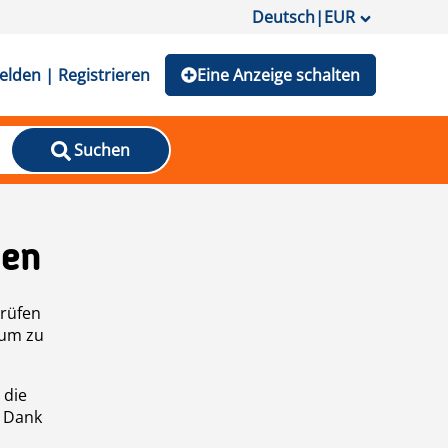
Deutsch
|
EUR
lden | Registrieren
Eine Anzeige schalten
Suchen
den
prüfen
 um zu
 die
n Dank