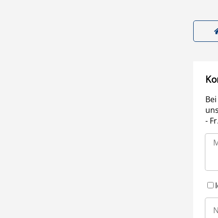
Ko
Bei
uns
- F