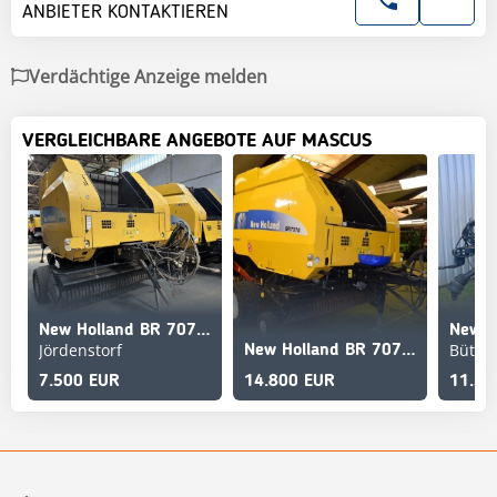
ANBIETER KONTAKTIEREN
Verdächtige Anzeige melden
VERGLEICHBARE ANGEBOTE AUF MASCUS
New Holland BR 7070 RC
New H
Jördenstorf
Bützo
New Holland BR 7070 Crop Cutter
7.500 EUR
14.800 EUR
11.50