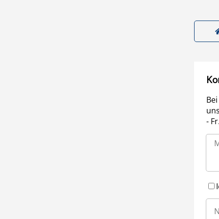
Ko
Bei
uns
- F