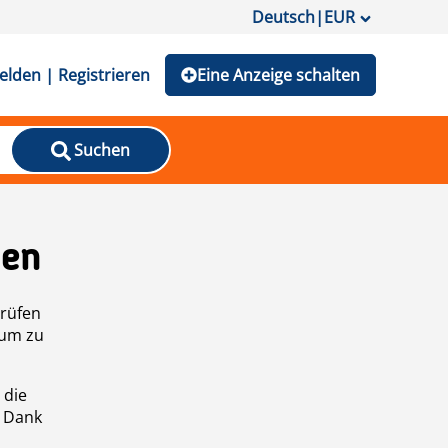
Deutsch
|
EUR
lden | Registrieren
Eine Anzeige schalten
Suchen
den
prüfen
 um zu
 die
n Dank